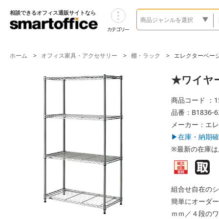
相談できるオフィス通販サイトなら
ホーム
オフィス家具・アクセサリー
棚・ラック
エレクターベー
★ワイヤーシ
商品コード ：15
品番：B1836-6
メーカー：エレ
▶在庫・納期確
※最新の在庫は
組合せ自在のシ
簡単にオーダー
ｍｍ／４段のワ