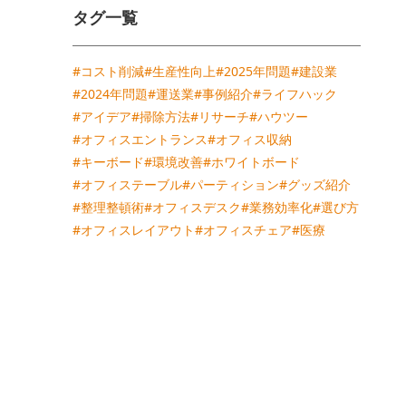
タグ一覧
#コスト削減
#生産性向上
#2025年問題
#建設業
#2024年問題
#運送業
#事例紹介
#ライフハック
#アイデア
#掃除方法
#リサーチ
#ハウツー
#オフィスエントランス
#オフィス収納
#キーボード
#環境改善
#ホワイトボード
#オフィステーブル
#パーティション
#グッズ紹介
#整理整頓術
#オフィスデスク
#業務効率化
#選び方
#オフィスレイアウト
#オフィスチェア
#医療