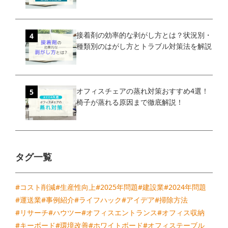
接着剤の効率的な剥がし方とは？状況別・
種類別のはがし方とトラブル対策法を解説
オフィスチェアの蒸れ対策おすすめ4選！
椅子が蒸れる原因まで徹底解説！
タグ一覧
#コスト削減
#生産性向上
#2025年問題
#建設業
#2024年問題
#運送業
#事例紹介
#ライフハック
#アイデア
#掃除方法
#リサーチ
#ハウツー
#オフィスエントランス
#オフィス収納
#キーボード
#環境改善
#ホワイトボード
#オフィステーブル