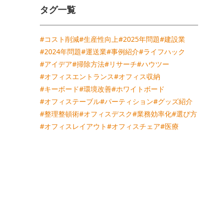
タグ一覧
#コスト削減
#生産性向上
#2025年問題
#建設業
#2024年問題
#運送業
#事例紹介
#ライフハック
#アイデア
#掃除方法
#リサーチ
#ハウツー
#オフィスエントランス
#オフィス収納
#キーボード
#環境改善
#ホワイトボード
#オフィステーブル
#パーティション
#グッズ紹介
#整理整頓術
#オフィスデスク
#業務効率化
#選び方
#オフィスレイアウト
#オフィスチェア
#医療