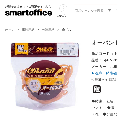
相談できるオフィス通販サイトなら
ホーム
事務用品
包装用品
輪ゴム
オーバンド透
商品コード ：16
品番：GJA-N-0
メーカー：共和
▶在庫・納期確
※最新の在庫は
◆結束、包装、
います。 ◆番
50g。 ◆少