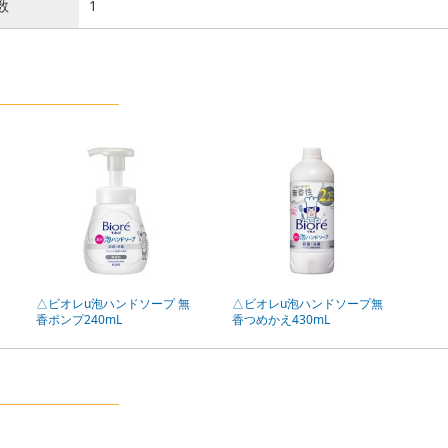
数
1
△ビオレu泡ハンドソープ 無
△ビオレu泡ハンドソープ無
香ポンプ240mL
香つめかえ430mL