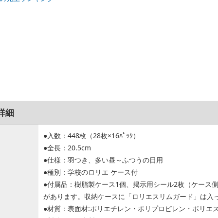
詳細
●入数：448枚（28枚×16ﾊﾟｯｸ）
●全長：20.5cm
●仕様：羽つき、多い昼～ふつうの日用
●種別：学校のロリエ ケース付
●付属品：樹脂製ケース1個、掲示用シール2枚（ケース
があります。収納ケースに「ロリエスリムガード」は入
●材質：表面材:ポリエチレン・ポリプロピレン・ポリエ