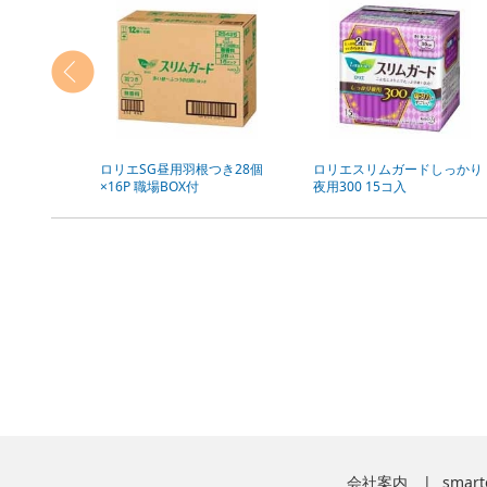
ロリエSG昼用羽根つき28個
ロリエスリムガードしっかり
×16P 職場BOX付
夜用300 15コ入
会社案内
smart