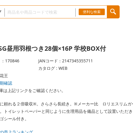
便利な検索
G昼用羽根つき28個×16P 学校BOX付
：170846
JANコード：2147345355711
カタログ : WEB
花王
期確認
庫は上記リンクをご確認ください。
に頼れる２倍吸収※。さらさら長続き。※メーカー比 ロリエスリムガ
。トイレットペーパーと同じように生理用品を備品として設置いただき
ゴシール付き。
の売上ランキング