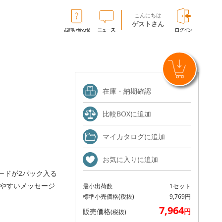
こんにちは
ゲストさん
在庫・納期確認
比較BOXに追加
マイカタログに追加
お気に入りに追加
ードが2パック入る
やすいメッセージ
最小出荷数
1セット
標準小売価格
(税抜)
9,769円
7,964
販売価格
円
(税抜)