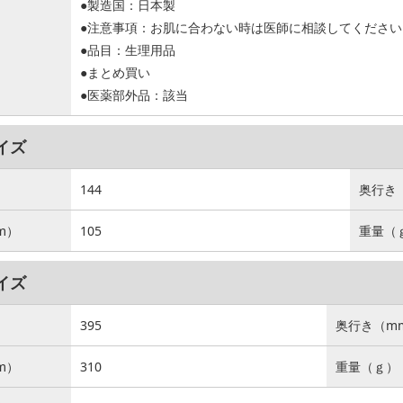
●製造国：日本製
●注意事項：お肌に合わない時は医師に相談してください
●品目：生理用品
●まとめ買い
●医薬部外品：該当
イズ
）
144
奥行き
m）
105
重量（
イズ
）
395
奥行き（m
m）
310
重量（ｇ）