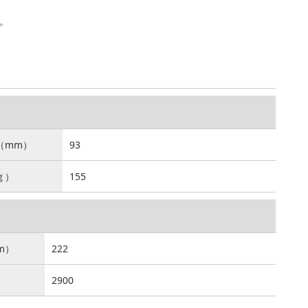
。
（mm）
93
ｇ）
155
m）
222
2900