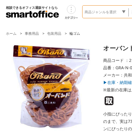
相談できるオフィス通販サイトなら
ホーム
事務用品
包装用品
輪ゴム
オーバンド透
商品コード ：21
品番：GRA-N-0
メーカー：共和
▶在庫・納期確
※最新の在庫は
小指にぴったり
のまで、実は7
ンにぴったりの