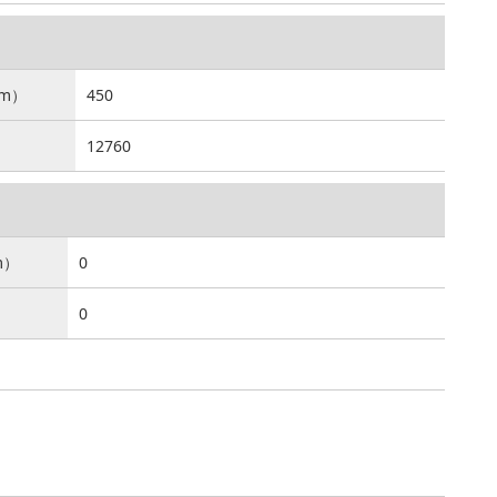
m）
450
12760
m）
0
0