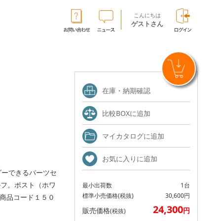
こんにちは
ゲストさん
在庫・納期確認
比較BOXに追加
マイカタログに追加
お気に入りに追加
ダーできるパーツセ
ルフ。ポスト（ホワ
最小出荷数
1台
標準小売価格
(税抜)
30,600円
商品コード１５０
24,300
販売価格
円
(税抜)