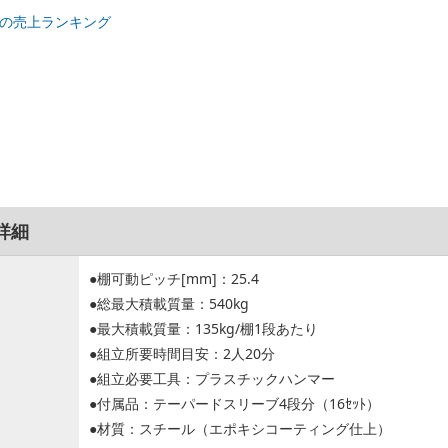
の売上ランキング
詳細
●棚可動ピッチ[mm]：25.4
●総最大積載質量：540kg
●最大積載質量：135kg/棚1段あたり
●組立所要時間目安：2人20分
●組立必要工具：プラスチックハンマー
●付属品：テーパードスリーブ4段分（16ｾｯﾄ）
●材質：スチール（エポキシコーティング仕上）