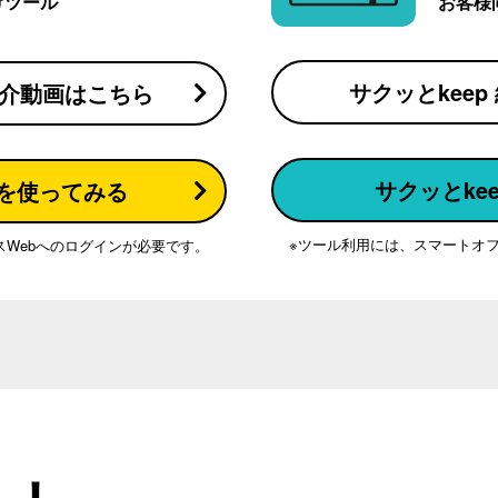
けツール
お客様
サクッとkee
 紹介動画はこちら
サクッとke
kを使ってみる
※ツール利用には、スマートオフ
スWebへのログインが必要です。