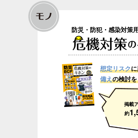
防災・防犯・感染対策
想定リスク
に
備え
の検討を
掲載
1,
約