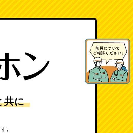
と共に
ます。