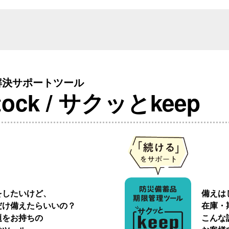
解決サポートツール
ck / サクッとkeep
をしたいけど、
備えは
だけ備えたらいいの？
在庫・
題をお持ちの
こんな