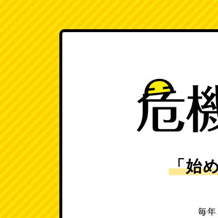
「始
毎年