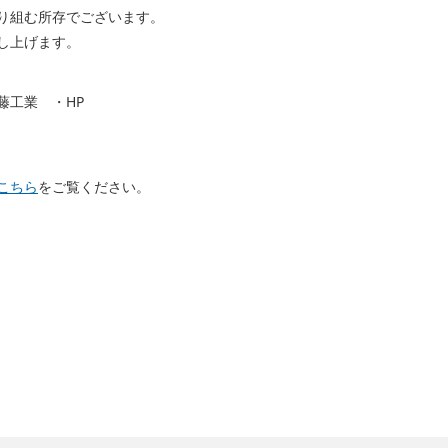
り組む所存でございます。
し上げます。
藤工業 ・HP
こちら
をご覧ください。